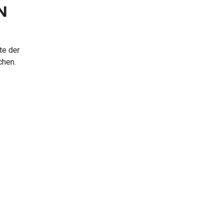
N
te der
chen.