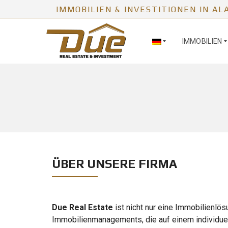
IMMOBILIEN & INVESTITIONEN IN AL
IMMOBILIEN
H
E
E
R
N
V
G
O
L
R
I
G
S
E
H
H
ÜBER UNSERE FIRMA
O
B
E
N
T
E
U
I
Due Real Estate
ist nicht nur eine Immobilienl
R
M
Immobilienmanagements, die auf einem individuel
K
M
I
O