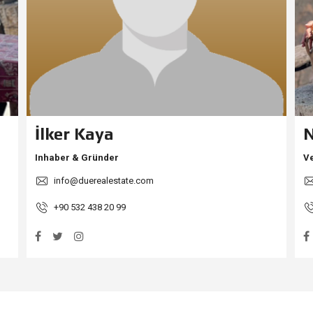
K
U
E
T
M
N
E
S
U
R
K
U
N
D
E
)
İlker Kaya
N
Inhaber & Gründer
V
info@duerealestate.com
+90 532 438 20 99