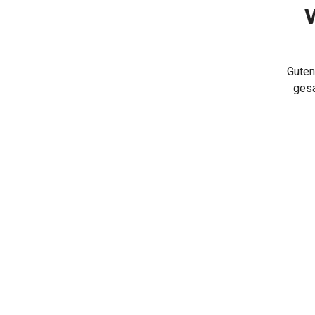
K
A
U
F
Guten
gesa