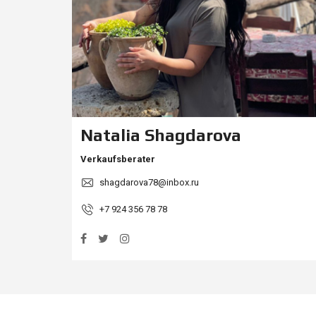
A
U
F
E
N
Z
U
V
E
R
Natalia Shagdarova
M
I
E
Verkaufsberater
T
E
shagdarova78@inbox.ru
N
+7 924 356 78 78
W
I
E
D
E
R
V
E
R